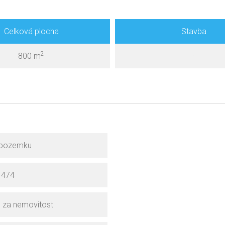
Celková plocha
Stavba
2
800 m
-
 pozemku
1474
 za nemovitost