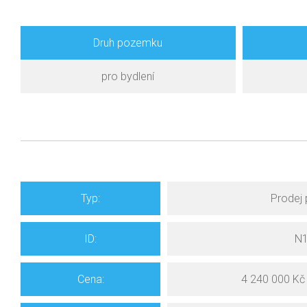
Druh pozemku
pro bydlení
Typ:
Prodej
ID:
N
Cena:
4 240 000 Kč