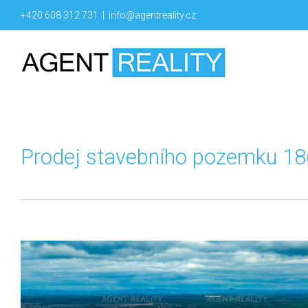
+420 608 312 731
|
info@agentreality.cz
Prodej stavebního pozemku 186