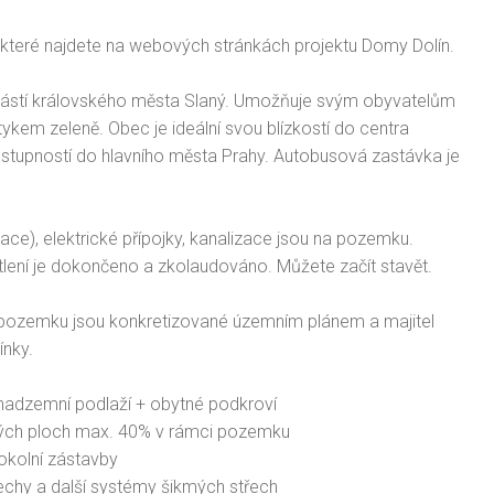
, které najdete na webových stránkách projektu Domy Dolín.
 částí královského města Slaný. Umožňuje svým obyvatelům
tykem zeleně. Obec je ideální svou blízkostí do centra
ostupností do hlavního města Prahy. Autobusová zastávka je
zace), elektrické přípojky, kanalizace jsou na pozemku.
lení je dokončeno a zkolaudováno. Můžete začít stavět.
pozemku jsou konkretizované územním plánem a majitel
ínky.
 nadzemní podlaží + obytné podkroví
ných ploch max. 40% v rámci pozemku
okolní zástavby
echy a další systémy šikmých střech