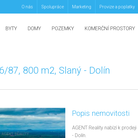
O nás
Spolupráce
Marketing
Provize a poplatky
BYTY
DOMY
POZEMKY
KOMERČNÍ PROSTORY
/87, 800 m2, Slaný - Dolín
Popis nemovitosti
AGENT Reality nabízí k prodej
- Dolín.