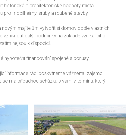
it historické a architektonické hodnoty místa
ku pro mobilheimy, sruby a roubené stavby
 novým majitelům vytvořit si domov podle vlastních
e vzniknout další podmínky na základě vznikajícího
zatím nejsou k dispozici.
né hypoteční financování spojené s bonusy.
ující informace rádi poskytneme vážnému zájemci
 se i na případnou schůzku s vámi v termínu, který