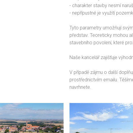
- charakter stavby nesmí naruš
- nepřípustné je využití pozem
Tyto parametry umožňují svým
představ. Teoreticky mohou al
stavebního povolení, které pro
Naše kancelář zajišťuje výhod
V případě zájmu o další doplň
prostřednictvím emailu. Těšíme
navrhnete.