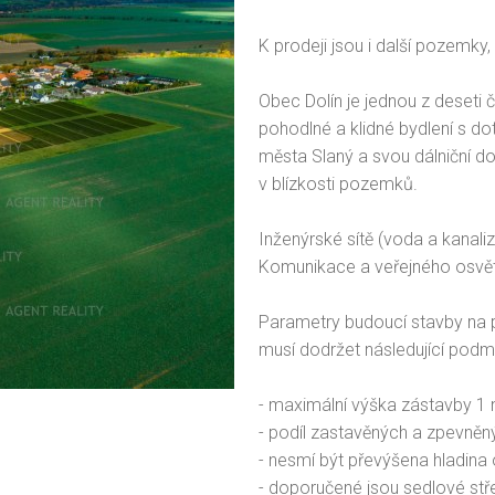
K prodeji jsou i další pozemky
Obec Dolín je jednou z deseti
pohodlné a klidné bydlení s do
města Slaný a svou dálniční d
v blízkosti pozemků.
Inženýrské sítě (voda a kanali
Komunikace a veřejného osvět
Parametry budoucí stavby na 
musí dodržet následující podm
- maximální výška zástavby 1
- podíl zastavěných a zpevně
- nesmí být převýšena hladina 
- doporučené jsou sedlové stř