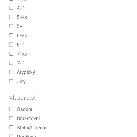
4+1
5+kk
5+1
6+kk
6+1
7+kk
7+1
Atypický
Jiný
Vlastnictví:
Osobní
Družstevní
Státní/Obecní
Podílové