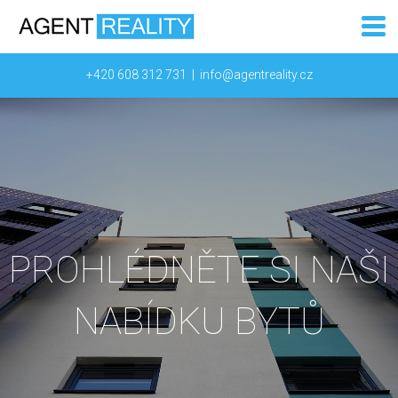
+420 608 312 731
|
info@agentreality.cz
PROHLÉDNĚTE SI NAŠI
NABÍDKU BYTŮ