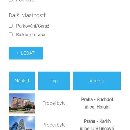
Další vlastnosti:
Parkování/Garáž
Balkon/Terasa
Náhled
Typ
Adresa
Praha - Suchdol
Prodej bytu
ulice: Holubí
Praha - Karlín
Prodej bytu
ulice: U Sluncové