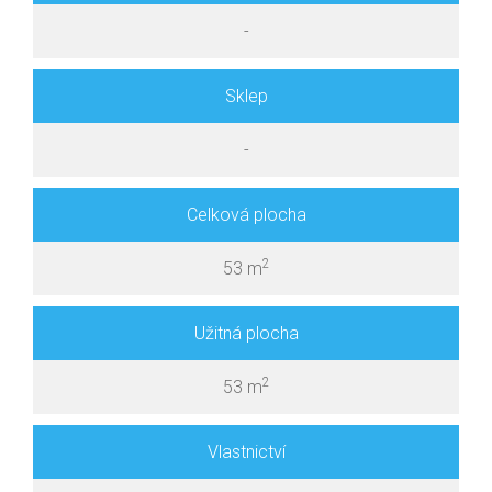
-
Sklep
-
Celková plocha
2
53 m
Užitná plocha
2
53 m
Vlastnictví