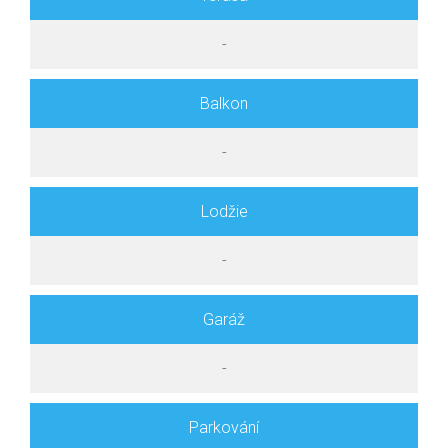
-
Balkon
-
Lodžie
-
Garáž
-
Parkování