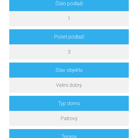
Číslo podlaží
1
Počet podlaží
3
Stav objektu
Velmi dobrý
Typ domu
Patrový
Terasa