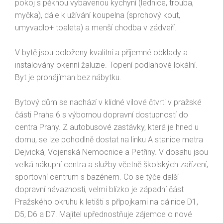
pokoj s pěknou vybavenou kychyní (lednice, trouba,
myčka), dále k užívání koupelna (sprchový kout,
umyvadlo+ toaleta) a menší chodba v zádveří.
V bytě jsou položeny kvalitní a příjemné obklady a
instalovány okenní žaluzie. Topení podlahové lokální.
Byt je pronájíman bez nábytku.
Bytový dům se nachází v klidné vilové čtvrti v pražské
části Praha 6 s výbornou dopravní dostupností do
centra Prahy. Z autobusové zastávky, která je hned u
domu, se lze pohodlně dostat na linku A stanice metra
Dejvická, Vojenská Nemocnice a Petřiny. V dosahu jsou
velká nákupní centra a služby včetně školských zařízení,
sportovní centrum s bazénem. Co se týče další
dopravní návaznosti, velmi blízko je západní část
Pražského okruhu k letišti s přípojkami na dálnice D1,
D5, D6 a D7. Majitel upřednostňuje zájemce o nové