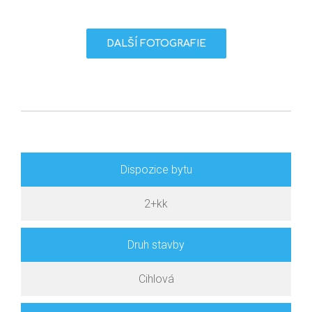
DALŠÍ FOTOGRAFIE
Dispozice bytu
2+kk
Druh stavby
Cihlová